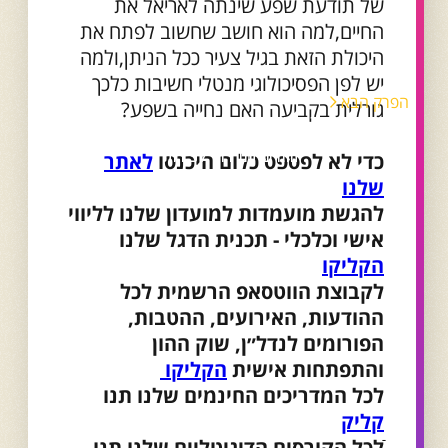
של תודעת שפע שינתה לאריאל את
החיים,למה הוא חושב שחשוב לפתח את
היכולת הזאת בגיל צעיר ככל הניתן,ולמה
יש לפן הפסיכולוגי מנטלי חשיבות כלכך
הפרק הבא
גורלית בקביעה האם נחייה בשפע?
פרק 98 - דיוק עצמי בשוק העבודה
החדש עם רוני לפידות
כדי לא לפספס כלום היכנסו
לאתר
שלנו
להגשת מועמדות למועדון שלנו לליווי
אישי וכלכלי - תכנית הדגל שלנו
הקליקו
לקבוצת הווטסאפ הרשמית לכל
ההודעות, האירועים, ההטבות,
הפורומים לנדל״ן, שוק ההון
והתפתחות אישית
הקליקו
לכל המדריכים החינמים שלנו תנו
קליק
ֿלכל הקורסים הדיגיטליים שלנו תנו