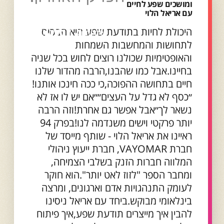
ומושכים שפע לחיים
עם אריאל הלוי
היכולת לחיות בתודעת שפע היא הבסיס
לתחושות והמחשבות השמחות
והאופטימיות שכולנו רוצים לחוש בכל שניה
בחיינו.אבל כמו שהבנו,הרבה מהדור שלנו
חיים בתחושה ההפוכה,כי ככה חינכו אותנו!
״כסף לא גדל על העצים״״אם יש לו אז לא
נשאר לך״אבל אפשר גם אחרת!וזה הרבה
יותר פרקטי וישים משנדמה לנו!בפרק 94
ראיינו את אריאל הלוי - שותף מייסד של
חברת VAYOMAR, חברת ייעוץ ניהולי
המלווה חברות הזנק בשלבי הצמיחה,
ומחבר הספר "לזוז לאט יותר".הוא חוקר
לעומק התנהגויות אדם וארגונים, ומרצה
בינלאומי מבוקש.ביחד עם אריאל ניסינו
להבין איך מייצרים תודעת שפע,איך פיתוח