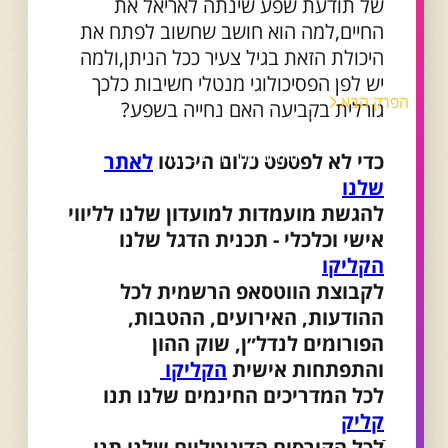
של תודעת שפע שינתה לאריאל את
החיים,למה הוא חושב שחשוב לפתח את
היכולת הזאת בגיל צעיר ככל הניתן,ולמה
יש לפן הפסיכולוגי מנטלי חשיבות כלכך
הפרק הבא
גורלית בקביעה האם נחייה בשפע?
פרק 98 - דיוק עצמי בשוק העבודה
החדש עם רוני לפידות
כדי לא לפספס כלום היכנסו
לאתר
שלנו
להגשת מועמדות למועדון שלנו לליווי
אישי וכלכלי - תכנית הדגל שלנו
הקליקו
לקבוצת הווטסאפ הרשמית לכל
ההודעות, האירועים, ההטבות,
הפורומים לנדל״ן, שוק ההון
והתפתחות אישית
הקליקו
לכל המדריכים החינמים שלנו תנו
קליק
ֿלכל הקורסים הדיגיטליים שלנו תנו