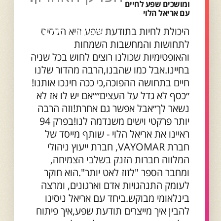
ומושכים שפע לחיים
עם אריאל הלוי
היכולת לחיות בתודעת שפע היא הבסיס
לתחושות והמחשבות השמחות
והאופטימיות שכולנו רוצים לחוש בכל שניה
בחיינו.אבל כמו שהבנו,הרבה מהדור שלנו
חיים בתחושה ההפוכה,כי ככה חינכו אותנו!
״כסף לא גדל על העצים״״אם יש לו אז לא
נשאר לך״אבל אפשר גם אחרת!וזה הרבה
יותר פרקטי וישים משנדמה לנו!בפרק 94
ראיינו את אריאל הלוי - שותף מייסד של
חברת VAYOMAR, חברת ייעוץ ניהולי
המלווה חברות הזנק בשלבי הצמיחה,
ומחבר הספר "לזוז לאט יותר".הוא חוקר
לעומק התנהגויות אדם וארגונים, ומרצה
בינלאומי מבוקש.ביחד עם אריאל ניסינו
להבין איך מייצרים תודעת שפע,איך פיתוח