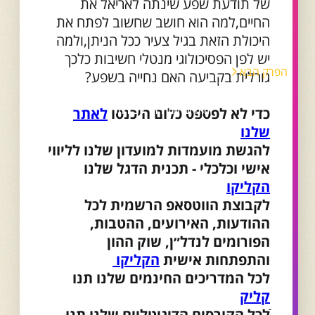
של תודעת שפע שינתה לאריאל את
החיים,למה הוא חושב שחשוב לפתח את
היכולת הזאת בגיל צעיר ככל הניתן,ולמה
יש לפן הפסיכולוגי מנטלי חשיבות כלכך
הפרק הבא
גורלית בקביעה האם נחייה בשפע?
פרק 98 - דיוק עצמי בשוק העבודה
החדש עם רוני לפידות
כדי לא לפספס כלום היכנסו
לאתר
שלנו
להגשת מועמדות למועדון שלנו לליווי
אישי וכלכלי - תכנית הדגל שלנו
הקליקו
לקבוצת הווטסאפ הרשמית לכל
ההודעות, האירועים, ההטבות,
הפורומים לנדל״ן, שוק ההון
והתפתחות אישית
הקליקו
לכל המדריכים החינמים שלנו תנו
קליק
ֿלכל הקורסים הדיגיטליים שלנו תנו