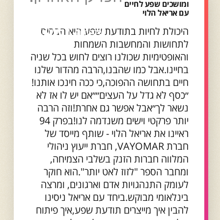
ומושכים שפע לחיים
עם אריאל הלוי
היכולת לחיות בתודעת שפע היא הבסיס
לתחושות והמחשבות השמחות
והאופטימיות שכולנו רוצים לחוש בכל שניה
בחיינו.אבל כמו שהבנו,הרבה מהדור שלנו
חיים בתחושה ההפוכה,כי ככה חינכו אותנו!
״כסף לא גדל על העצים״״אם יש לו אז לא
נשאר לך״אבל אפשר גם אחרת!וזה הרבה
יותר פרקטי וישים משנדמה לנו!בפרק 94
ראיינו את אריאל הלוי - שותף מייסד של
חברת VAYOMAR, חברת ייעוץ ניהולי
המלווה חברות הזנק בשלבי הצמיחה,
ומחבר הספר "לזוז לאט יותר".הוא חוקר
לעומק התנהגויות אדם וארגונים, ומרצה
בינלאומי מבוקש.ביחד עם אריאל ניסינו
להבין איך מייצרים תודעת שפע,איך פיתוח