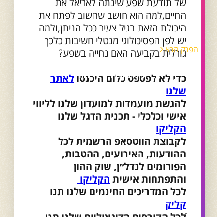
של תודעת שפע שינתה לאריאל את
החיים,למה הוא חושב שחשוב לפתח את
היכולת הזאת בגיל צעיר ככל הניתן,ולמה
יש לפן הפסיכולוגי מנטלי חשיבות כלכך
הפרק הבא
גורלית בקביעה האם נחייה בשפע?
פרק 98 - דיוק עצמי בשוק העבודה
החדש עם רוני לפידות
כדי לא לפספס כלום היכנסו
לאתר
שלנו
להגשת מועמדות למועדון שלנו לליווי
אישי וכלכלי - תכנית הדגל שלנו
הקליקו
לקבוצת הווטסאפ הרשמית לכל
ההודעות, האירועים, ההטבות,
הפורומים לנדל״ן, שוק ההון
והתפתחות אישית
הקליקו
לכל המדריכים החינמים שלנו תנו
קליק
ֿלכל הקורסים הדיגיטליים שלנו תנו