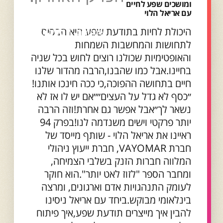
ומושכים שפע לחיים
עם אריאל הלוי
היכולת לחיות בתודעת שפע היא הבסיס
לתחושות והמחשבות השמחות
והאופטימיות שכולנו רוצים לחוש בכל שניה
בחיינו.אבל כמו שהבנו,הרבה מהדור שלנו
חיים בתחושה ההפוכה,כי ככה חינכו אותנו!
״כסף לא גדל על העצים״״אם יש לו אז לא
נשאר לך״אבל אפשר גם אחרת!וזה הרבה
יותר פרקטי וישים משנדמה לנו!בפרק 94
ראיינו את אריאל הלוי - שותף מייסד של
חברת VAYOMAR, חברת ייעוץ ניהולי
המלווה חברות הזנק בשלבי הצמיחה,
ומחבר הספר "לזוז לאט יותר".הוא חוקר
לעומק התנהגויות אדם וארגונים, ומרצה
בינלאומי מבוקש.ביחד עם אריאל ניסינו
להבין איך מייצרים תודעת שפע,איך פיתוח