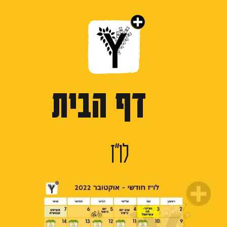
דף הבית
לו״ז